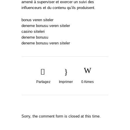
amené à superviser et exercer un suivi des
influenceurs et du contenu qu’ils produisent.
bonus veren siteler
deneme bonusu veren siteler
casino siteleri
deneme bonusu
deneme bonusu veren siteler
Partagez
Imprimer
0
Aimes
Sorry, the comment form is closed at this time.