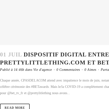
01 JUIL
DISPOSITIF DIGITAL ENTR
PRETTYLITTLETHING.COM ET BE
Publié à 14:46h
dans
Vie d'agence
0 Commentaires
0
Aimes
Parta
Chaque année, CPASDELACOM attend avec impatience le mois de juin, notammen
célèbre cérémonie des #BETawards. Mais le/la COVID-19 a complètement chambo
pour @bet_tv_fr et @prettylitlething nous avons...
READ MORE