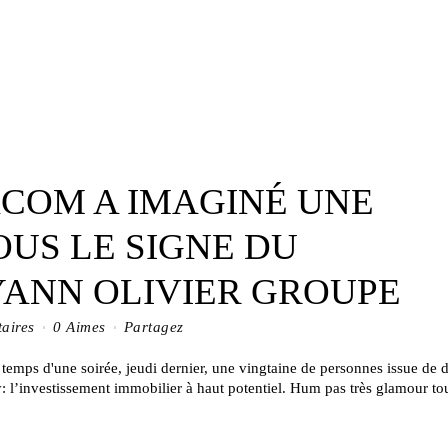
COM A IMAGINÉ UNE
OUS LE SIGNE DU
ANN OLIVIER GROUPE
aires
0
Aimes
Partagez
 temps d'une soirée, jeudi dernier, une vingtaine de personnes issue de 
: l’investissement immobilier à haut potentiel. Hum pas très glamour to