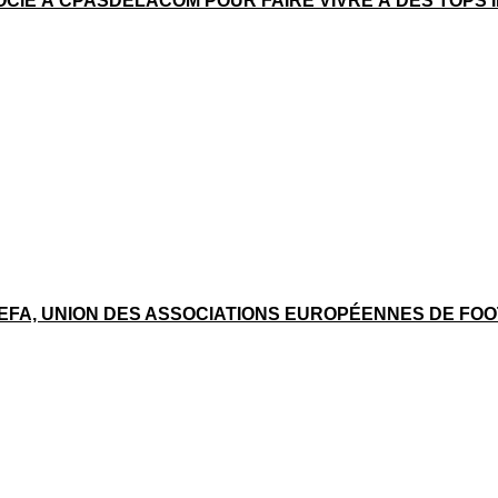
SOCIÉ À CPASDELACOM POUR FAIRE VIVRE À DES TOPS
UEFA, UNION DES ASSOCIATIONS EUROPÉENNES DE FO